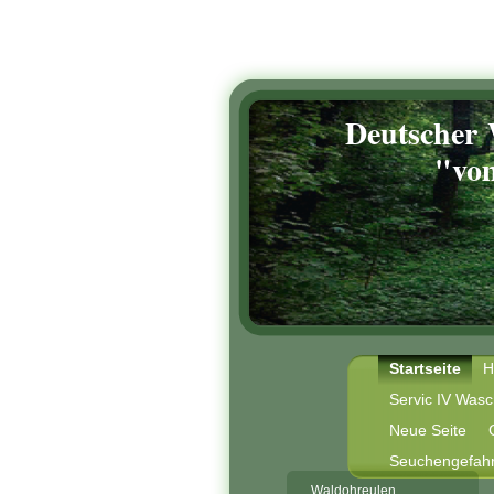
Deutscher
"vom Wa
Startseite
H
Servic IV Was
Neue Seite
Seuchengefah
Waldohreulen