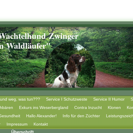
 Wachtelhund Zwinger
ldläufer"
und weg, was tun???
Service I Schutzweste
Service II Humor
S
chbären
Exkurs ins Weserbergland
Contra Inzucht
Klonen
Ko
Gesundheit
Hallo Alexander!
Info für den Züchter
Leistungszeic
r
Impressum
Kontakt
Überschrift