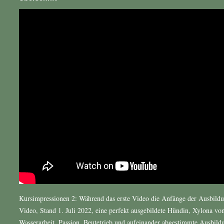
Kursimpressionen 2: Während das erste Video die Anfänge der Ausbildun
Video, Stand 1. Juli 2022, eine perfekt ausgebildete Hündin, Xylona vo
Wasserarbeit. Passion, Beutetrieb und aufeinander abgestimmte Ausbildu