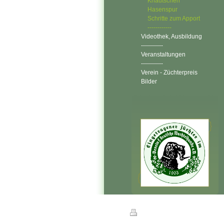
Knautschen
Hasenspur
Schritte zum Apport
------------
Videothek, Ausbildung
-----------
Veranstaltungen
-----------
Verein - Züchterpreis
Bilder
Druckversion
|
Sitemap
© Karl-Heinz Strohmeyer