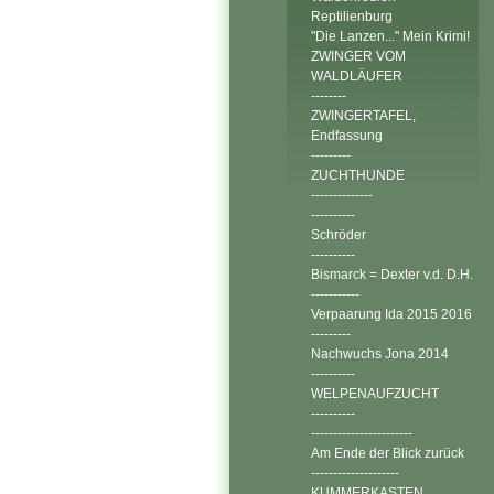
Reptilienburg
"Die Lanzen..." Mein Krimi!
ZWINGER VOM
WALDLÄUFER
--------
ZWINGERTAFEL,
Endfassung
---------
ZUCHTHUNDE
--------------
----------
Schröder
----------
Bismarck = Dexter v.d. D.H.
-----------
Verpaarung Ida 2015 2016
---------
Nachwuchs Jona 2014
----------
WELPENAUFZUCHT
----------
-----------------------
Am Ende der Blick zurück
--------------------
KUMMERKASTEN