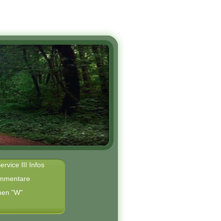
ervice III Infos
mmentare
hen "W"