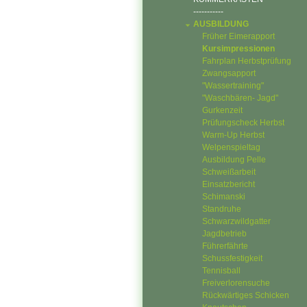
-----------
AUSBILDUNG
Früher Eimerapport
Kursimpressionen
Fahrplan Herbstprüfung
Zwangsapport
"Wassertraining"
"Waschbären- Jagd"
Gurkenzeit
Prüfungscheck Herbst
Warm-Up Herbst
Welpenspieltag
Ausbildung Pelle
Schweißarbeit
Einsatzbericht
Schimanski
Standruhe
Schwarzwildgatter
Jagdbetrieb
Führerfährte
Schussfestigkeit
Tennisball
Freiverlorensuche
Rückwärtiges Schicken