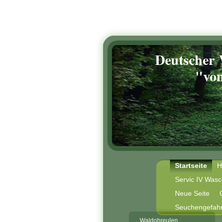
Deutscher
"vom Wa
Startseite
H
Servic IV Was
Neue Seite
Seuchengefah
Waldohreulen