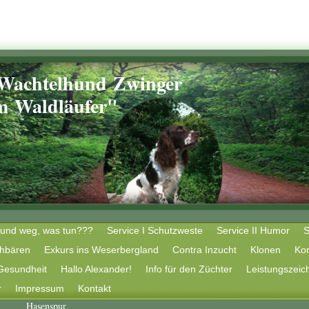
 Wachtelhund Zwinger
ldläufer"
und weg, was tun???
Service I Schutzweste
Service II Humor
S
chbären
Exkurs ins Weserbergland
Contra Inzucht
Klonen
Ko
Gesundheit
Hallo Alexander!
Info für den Züchter
Leistungszeic
r
Impressum
Kontakt
Hasenspur