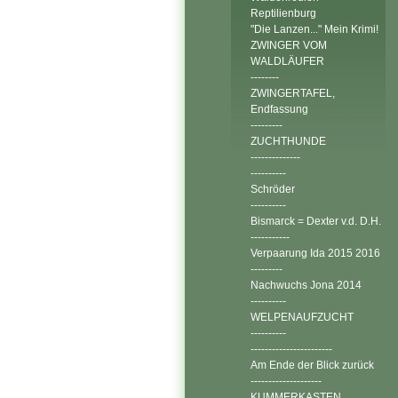
Reptilienburg
"Die Lanzen..." Mein Krimi!
ZWINGER VOM
WALDLÄUFER
--------
ZWINGERTAFEL,
Endfassung
---------
ZUCHTHUNDE
--------------
----------
Schröder
----------
Bismarck = Dexter v.d. D.H.
-----------
Verpaarung Ida 2015 2016
---------
Nachwuchs Jona 2014
----------
WELPENAUFZUCHT
----------
-----------------------
Am Ende der Blick zurück
--------------------
KUMMERKASTEN