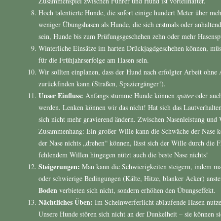
Zusammenspiel zwischen Führer und Hund ist vorteilhafter.
Hoch talentierte Hunde, die sofort einige hundert Meter über me
weniger Übungshasen als Hunde, die sich erstmals oder anhaltend
sein, Hunde bis zum Prüfungsgeschehen zehn oder mehr Hasenspur
Winterliche Einsätze im harten Drückjagdgeschehen können, müs
für die Frühjahrserfolge am Hasen sein.
Wir sollten einplanen, dass der Hund nach erfolgter Arbeit ohne
zurückfinden kann (Straßen, Spaziergänger!).
Unser Einfluss:
Anfangs stumme Hunde können
später
oder auch
werden. Lenken können wir das nicht! Hat sich das Lautverhalten
sich nicht mehr gravierend ändern. Zwischen Nasenleistung und W
Zusammenhang: Ein großer Wille kann die Schwäche der Nase k
der Nase nichts „drehen“ können, lässt sich der Wille durch die F
fehlendem Willen hingegen nützt auch die beste Nase nichts!
Steigerungen:
Man kann die Schwierigkeiten steigern, indem man
oder schwierige Bedingungen (Kälte, Hitze, blanker Acker) anste
Boden
verbieten sich nicht, sondern erhöhen den Übungseffekt.
Nächtliches Üben:
Im Scheinwerferlicht ablaufende Hasen nutze
Unsere Hunde stören sich nicht an der Dunkelheit – sie können si