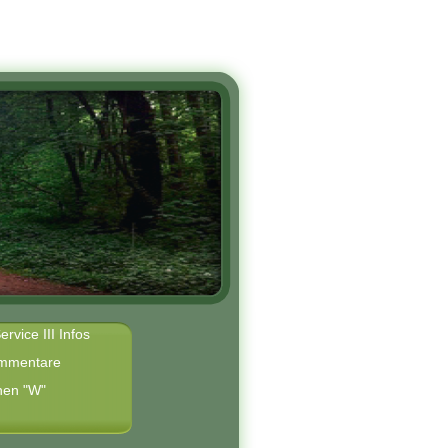
ervice III Infos
mmentare
hen "W"