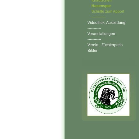
Knautschen
Hasenspur
Schritte zum Apport
------------
Videothek, Ausbildung
-----------
Veranstaltungen
-----------
Verein - Züchterpreis
Bilder