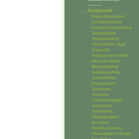
-----------
AUSBILDUNG
Früher Eimerapport
Kursimpressionen
Fahrplan Herbstprüfung
Zwangsapport
"Wassertraining"
"Waschbären- Jagd"
Gurkenzeit
Prüfungscheck Herbst
Warm-Up Herbst
Welpenspieltag
Ausbildung Pelle
Schweißarbeit
Einsatzbericht
Schimanski
Standruhe
Schwarzwildgatter
Jagdbetrieb
Führerfährte
Schussfestigkeit
Tennisball
Freiverlorensuche
Rückwärtiges Schicken