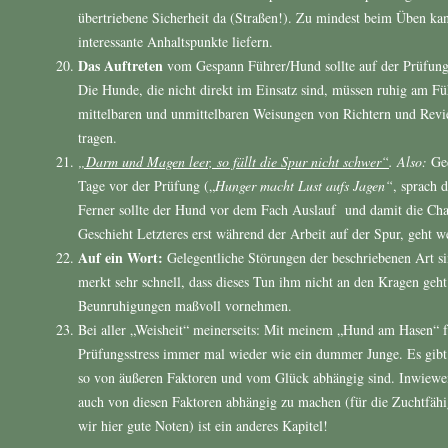
übertriebene Sicherheit da (Straßen!). Zu mindest beim Üben k
interessante Anhaltspunkte liefern.
Das Auftreten
vom Gespann Führer/Hund sollte auf der Prüfung f
Die Hunde, die nicht direkt im Einsatz sind, müssen ruhig am F
mittelbaren und unmittelbaren Weisungen von Richtern und Revi
tragen.
„Darm und Magen leer, so fällt die Spur nicht schwer“
. Also:
Ged
Tage vor der Prüfung („
Hunger macht Lust aufs Jagen“
, sprach 
Ferner sollte der Hund vor dem Fach Auslauf und damit die Chan
Geschieht Letzteres erst während der Arbeit auf der Spur, geht we
Auf ein Wort:
Gelegentliche Störungen der beschriebenen Art s
merkt sehr schnell, dass dieses Tun ihm nicht an den Kragen geht
Beunruhigungen maßvoll vornehmen.
Bei aller „Weisheit“ meinerseits: Mit meinem „Hund am Hasen“ 
Prüfungsstress immer mal wieder wie ein dummer Junge. Es gibt
so von äußeren Faktoren und vom Glück abhängig sind. Inwieweit 
auch von diesen Faktoren abhängig zu machen (für die Zuchtfähi
wir hier gute Noten) ist ein anderes Kapitel!