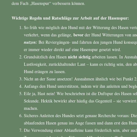
dem Fach „Hasenspur“ verbessern können.
Wichtige Regeln und Ratschläge zur Arbeit auf der Hasenspur:
So früh wie möglich den Hund mit der Witterung des Hasen vert
bevor
verkehrt, wenn das gelänge,
der Hund Witterungen von an
nutzen:
Bei Reviergängen- und fahrten den jungen Hund konsequ
er immer wieder direkt auf eine Hasenspur gesetzt wird.
nicht sichtig
Grundsätzlich den Hasen
arbeiten lassen. In Ausnah
Lustlosigkeit, zurückhaltender Laut – kann es richtig sein, den
Hund eräugen zu lassen.
Nicht an der Sasse ansetzen! Ausnahmen ähnlich wie bei Punkt 2
Anfangs den Hund unterstützen, indem wir ihn anleiten und begle
Eile ja, Hast nein! Wie beschrieben ist die Duftspur des Hasen seh
Sekunde. Hektik bewirkt aber häufig das Gegenteil – sie verwirrt
machen.
Sicheres Anleiten des Hundes setzt genaue Recherche voraus: Die
ablaufenden Hasen genau ins Auge fassen und dann erst den Hund
Die Verwendung einer Ablaufleine kann förderlich sein, aber auc