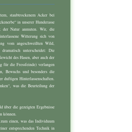
ktem, staubtrockenem Acker bei
rackenerbe“ in unserer Hunderasse
k der Natur anmuten. Wir, die
terlassene Witterung sich von
ung vom angeschweißten Wild,
dramatisch unterscheidet: Die
Gewicht des Hasen, aber auch der
 für die Fressfeinde) verlangen
ren, Bewuchs und besonders die
r duftigen Hinterlassenschaften.
inken“, was die Beurteilung der
ld über die gezeigten Ergebnisse
en können.
st zum einen, was das Individuum
iner entsprechenden Technik in