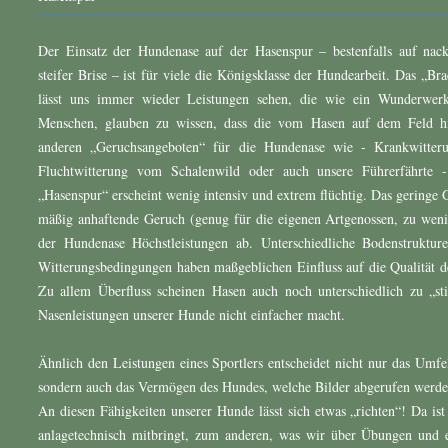
Der Einsatz der Hundenase auf der Hasenspur – bestenfalls auf nac
steifer Brise – ist für viele die Königsklasse der Hundearbeit. Das „B
lässt uns immer wieder Leistungen sehen, die wie ein Wunderwer
Menschen, glauben zu wissen, dass die vom Hasen auf dem Feld hin
anderen „Geruchsangeboten“ für die Hundenase wie - Krankwitter
Fluchtwitterung vom Schalenwild oder auch unsere Führerfährte - 
„Hasenspur“ erscheint wenig intensiv und extrem flüchtig. Das geringe 
mäßig anhaftende Geruch (genug für die eigenen Artgenossen, zu wenig
der Hundenase Höchstleistungen ab. Unterschiedliche Bodenstruktu
Witterungsbedingungen haben maßgeblichen Einfluss auf die Qualität de
Zu allem Überfluss scheinen Hasen auch noch unterschiedlich zu „st
Nasenleistungen unserer Hunde nicht einfacher macht.
Ähnlich den Leistungen eines Sportlers entscheidet nicht nur das Umfe
sondern auch das Vermögen des Hundes, welche Bilder abgerufen werd
An diesen Fähigkeiten unserer Hunde lässt sich etwas „richten“! Da i
anlagetechnisch mitbringt, zum anderen, was wir über Übungen und e