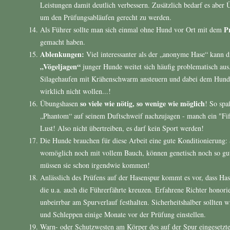
Leistungen damit deutlich verbessern. Zusätzlich bedarf es aber 
um den Prüfungsabläufen gerecht zu werden.
P
Als Führer sollte man sich einmal ohne Hund vor Ort mit dem
gemacht haben.
Ablenkungen:
Viel interessanter als der „anonyme Hase“ kann d
„Vögeljagen“
junger Hunde weitet sich häufig problematisch au
Silagehaufen mit Krähenschwarm ansteuern und dabei dem Hund
wirklich nicht wollen...!
so viele wie nötig, so wenige wie möglich
Übungshasen
! So spa
„Phantom“ auf seinem Duftschweif nachzujagen - manch ein "Fiffi
Lust! Also nicht übertreiben, es darf kein Sport werden!
Die Hunde brauchen für diese Arbeit eine gute Konditionierung:
womöglich noch mit vollem Bauch, können genetisch noch so gut 
müssen sie schon irgendwie kommen!
Anlässlich des Prüfens auf der Hasenspur kommt es vor, dass Ha
die u.a. auch die Führerfährte kreuzen. Erfahrene Richter honor
unbeirrbar am Spurverlauf festhalten. Sicherheitshalber sollten 
und Schleppen einige Monate vor der Prüfung einstellen.
Warn- oder Schutzwesten am Körper des auf der Spur eingesetzte