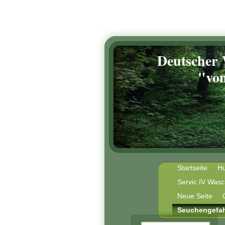
Deutscher
"vom Wa
Startseite
Hu
Servic IV Was
Neue Seite
Seuchengefa