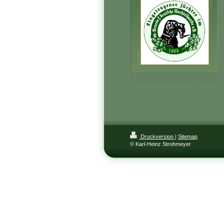
Druckversion
|
Sitemap
© Karl-Heinz Strohmeyer