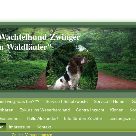
 Wachtelhund Zwinger
ldläufer"
nd weg, was tun???
Service I Schutzweste
Service II Humor
Se
chbären
Exkurs ins Weserbergland
Contra Inzucht
Klonen
Ko
Gesundheit
Hallo Alexander!
Info für den Züchter
Leistungszeic
hr
Impressum
Kontakt
Zu den Veranstaltungen...