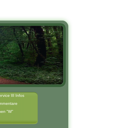
rvice III Infos
mmentare
hen "W"