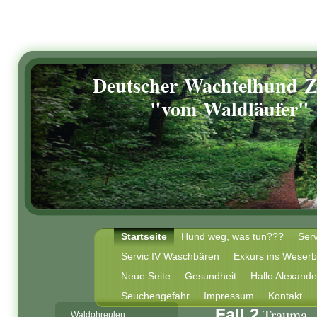
Deutscher Wachtelhund 
"vom Waldläufer"
Startseite
Hund weg, was tun???
Serv
Servic IV Waschbären
Exkurs ins Weserb
Neue Seite
Gesundheit
Hallo Alexande
Seuchengefahr
Impressum
Kontakt
Trauma
Fall 2
Waldohreulen