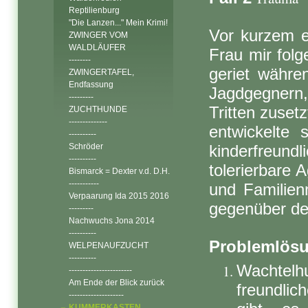
Reptilienburg
"Die Lanzen..." Mein Krimi!
Vor kurzem er
ZWINGER VOM
WALDLÄUFER
Frau mir folg
--------
geriet währe
ZWINGERTAFEL,
Endfassung
Jagdgegnern
---------
Tritten zuset
ZUCHTHUNDE
--------------
entwickelte 
----------
Schröder
kinderfreund
----------
tolerierbare A
Bismarck = Dexter v.d. D.H.
-----------
und Familien
Verpaarung Ida 2015 2016
gegenüber den
---------
Nachwuchs Jona 2014
----------
Problemlös
WELPENAUFZUCHT
----------
Wachtel
-----------------------
Am Ende der Blick zurück
freundli
--------------------
KUMMERKASTEN