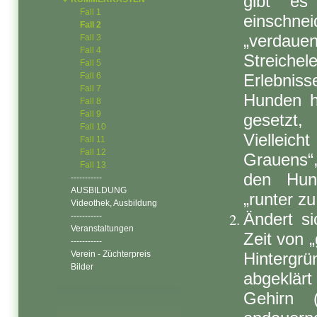
gibt es
Fall 1
einschne
Fall 2
„verdau
Fall 3
Fall 4
Streichel
Fall 5
Fall 6
Erlebnis
Fall 7
Hunden h
Fall 8
Fall 9
gesetzt,
Fall 10
Vielleic
Fall 11
Fall 12
Grauens“,
Fall 13
den Hun
-----------
AUSBILDUNG
„runter zu
Videothek, Ausbildung
Ändert s
-----------
Veranstaltungen
Zeit von 
-----------
Verein - Züchterpreis
Hintergrü
Bilder
abgeklär
Gehirn (