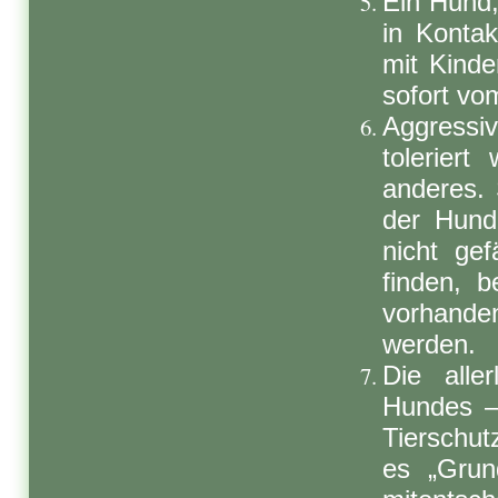
Ein Hund,
in Konta
mit Kinde
sofort vo
Aggressi
toleriert
anderes. 
der Hund
nicht gef
finden, b
vorhande
werden.
Die alle
Hundes –
Tierschut
es „Grun