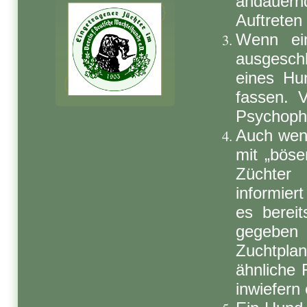
andauern
Auftreten 
Wenn ein
ausgesch
eines Hu
fassen. V
Psychoph
Auch wenn
mit „böse
Züchter
informier
es berei
gegeben 
Zuchtpla
ähnliche 
inwiefern