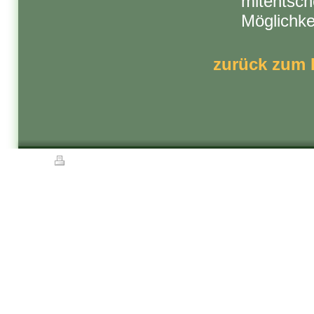
mitentsc
Möglichke
zurück zum
Druckversion
|
Sitemap
© Karl-Heinz Strohmeyer